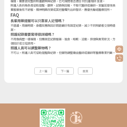
複雜，需要更完整的照護觀察與紀錄，也可詢問是否適合
特別護理師
支援。
照護人員的角色是協助提醒、觀察、記錄與回報，不取代醫師或藥師。家屬若發現長
輩服藥後有不舒服、精神明顯改變或其他醫囑列出的警訊，應優先聯絡醫療院所。
FAQ
長輩用藥提醒可以只靠家人記憶嗎？
不建議。用藥時間、身體反應與回診問題最好有固定紀錄，減少不同照顧者交接時遺
漏。
照護紀錄需要寫得很詳細嗎？
不用像病歷一樣複雜，但應固定記錄服藥、進食、睡眠、活動、排便與異常狀況，方
便回診或交班使用。
照護人員可以調整藥物嗎？
不可以。照護人員可協助提醒與紀錄，但藥物調整需由醫師或藥師等醫療專業判斷。
上一篇
下一篇
首頁