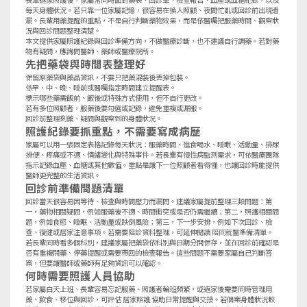
每天身體狀況。若只靠一位家屬記憶，很容易在換人照顧、夜間忙亂或回診前出現遺
漏。長輩用藥提醒的重點，不是自行判斷藥物效果，而是依醫囑把服藥時間、觀察狀
況與回診問題整理清楚。
本文提供家屬照護紀錄與回診準備方向，不做醫療診斷，也不建議自行調藥。若對藥
物有疑問，應詢問醫師、藥師或醫療院所。
先把藥袋與時間表整理好
保留原藥袋與藥品資訊，不要只把藥混裝後丟掉包裝。
依早、中、晚、睡前或醫囑指定時間建立提醒表。
標示哪些藥需飯前、飯後或特殊方式使用，但不自行更改。
若有多位照顧者，服藥後要勾選或記錄，避免重複或漏服。
回診前整理剩藥、疑問與觀察到的身體狀況。
照護紀錄要抓重點，不需要寫成病歷
家屬可以用一張固定表格記錄每天狀況：服藥時間、進食喝水、睡眠、活動量、排尿
排便、疼痛或不適、情緒變化與特殊事件。若長輩有慢性病監測需求，可依醫療團隊
指示記錄血壓、血糖或其他數值。重點是讓下一位照顧者看得懂，也讓回診時能提供
醫師更完整的生活資訊。
回診前準備問題清單
回診當天很容易因等待、檢查與時間壓力而漏問。建議家屬提前整理三類問題：第
一，藥物相關疑問，例如服藥後不適、時間衝突或是否仍需繼續；第二，照護相關問
題，例如食慾、睡眠、活動量或跌倒風險；第三，下一步安排，例如下次回診、檢
查、復健或居家注意事項。若需要陪診資料整理，可延伸閱讀
陪同就醫準備清單
。
若長輩同時看多個科別，建議家屬把藥袋依科別與日期分開保存，並在回診前確認是
否有重複開藥、停藥提醒或需要帶回的檢查報告。這些問題不需要家屬自己判斷答
案，但要讓醫師或藥師有足夠資訊可以確認。
何時需要照護人員協助
若家屬白天上班、長輩容易忘記服藥、照護者輪班頻繁，或返家後需要同時管理用
藥、飲食、移位與回診，可評估
居家照護
協助日常提醒與交接。若個案身體狀況較