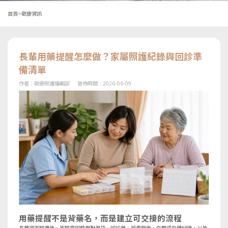
首頁
>
敬康資訊
長輩用藥提醒怎麼做？家屬照護紀錄與回診準
備清單
作者：
敬康照護編輯部
發佈時間：
2026-06-09
用藥提醒不是背藥名，而是建立可交接的流程
長輩返家照護後，家屬常同時面對藥袋、回診單、檢查報告、血壓或血糖紀錄，以及