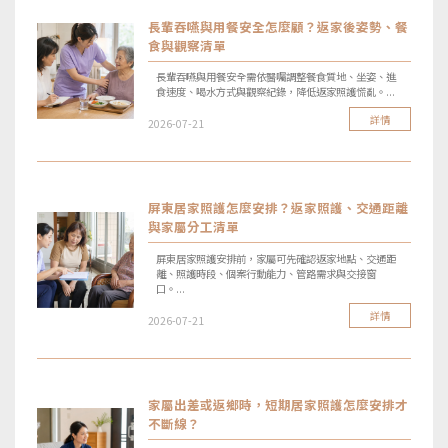
長輩吞嚥與用餐安全怎麼顧？返家後姿勢、餐
食與觀察清單
長輩吞嚥與用餐安全需依醫囑調整餐食質地、坐姿、進
食速度、喝水方式與觀察紀錄，降低返家照護慌亂。...
詳情
2026-07-21
屏東居家照護怎麼安排？返家照護、交通距離
與家屬分工清單
屏東居家照護安排前，家屬可先確認返家地點、交通距
離、照護時段、個案行動能力、管路需求與交接窗
口。...
詳情
2026-07-21
家屬出差或返鄉時，短期居家照護怎麼安排才
不斷線？