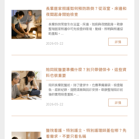
長輩居家照護如何預防跌倒？從浴室、床邊和
夜間起身開始檢查
長輩跌倒常發生在浴室、床邊、如廁與夜間起身。敬康
整理居家照護中可先檢查的環境、動線、照明與照護協
助重點。...
詳情
2026-05-22
陪同就醫要準備什麼？別只帶健保卡，這些資
料也很重要
陪同長輩就醫前，除了健保卡，也應準備藥袋、檢查報
告、症狀紀錄、提問清單與回診安排。敬康整理陪診前
後的實用檢查重點。...
詳情
2026-05-22
醫院看護、特別護士、特別護理師差在哪？先
看需求，不要只看名稱