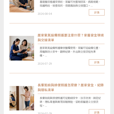
基隆醫院看護安排前，家屬可先整理院區、病房規範、
陪護時段、檢查陪同、夜間風險與交接窗口。...
詳情
2026-08-04
居家氧氣設備照護要注意什麼？家屬安全環境
與交接清單
居家氧氣設備照護需依醫囑使用，家屬可從設備位置、
用電與防火安全、觀察紀錄、外出與交接流程先準
備。...
詳情
2026-07-29
長輩如廁與排便照護怎麼做？居家安全、紀錄
與隱私清單
長輩如廁與排便照護可從動線安全、扶手防滑、固定紀
錄、隱私尊重與異常回報開始，協助家屬建立交接流
程。...
詳情
2026-07-29