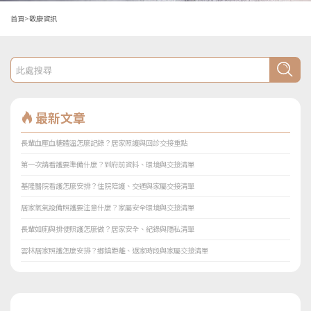
首頁
>
敬康資訊
最新文章
長輩血壓血糖體溫怎麼記錄？居家照護與回診交接重點
第一次請看護要準備什麼？到府前資料、環境與交接清單
基隆醫院看護怎麼安排？住院陪護、交通與家屬交接清單
居家氧氣設備照護要注意什麼？家屬安全環境與交接清單
長輩如廁與排便照護怎麼做？居家安全、紀錄與隱私清單
雲林居家照護怎麼安排？鄉鎮距離、返家時段與家屬交接清單