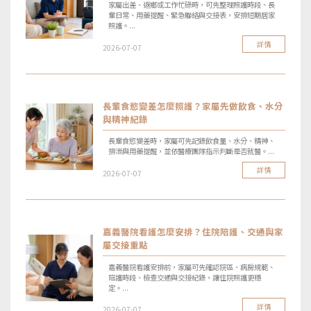
家屬出差、返鄉或工作忙碌時，可先整理照護時段、長
輩日常、用藥提醒、緊急聯絡與交接表，安排短期居家
照護。...
詳情
2026-07-07
長輩食慾變差怎麼照護？家屬先做飲食、水分
與精神紀錄
長輩食慾變差時，家屬可先記錄飲食量、水分、精神、
排泄與用藥提醒，並依醫療團隊指示判斷是否就醫。...
詳情
2026-07-07
嘉義醫院看護怎麼安排？住院陪護、交通與家
屬交接重點
嘉義醫院看護安排前，家屬可先確認院區、病房規範、
陪護時段、檢查交通與交接紀錄，讓住院照護更穩
定。...
詳情
2026-07-07