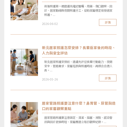
術後照護第一週建議先確認醫囑、用藥、傷口觀察、回
診、居家動線與夜間照護分工，協助家屬穩定銜接返家
照護。...
詳情
2026-06-02
新北居家照護怎麼安排？長輩返家後的時段、
人力與安全評估
新北居家照護安排前，建議先評估長輩行動能力、夜間
安全、管路需求、家屬班表與照護時段，再媒合合適人
員。...
詳情
2026-05-26
居家管路照護要注意什麼？鼻胃管、尿管與造
口的家屬觀察重點
居家管路照護要注意固定、清潔、阻塞、滑脫、感染警
訊與回診更換時程，家屬應建立每日觀察紀錄。...