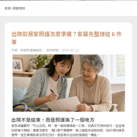
首頁
>
敬康資訊
出院前居家照護怎麼準備？家屬先整理這 6 件
事
作者：
敬康照護編輯部
發佈時間：
2026-05-22
出院不是結束，而是照護換了一個地方
很多家屬聽到「可以出院」時，第一個反應是鬆一口氣；但真正忙碌的部分，往往是
回家後才開始。藥要怎麼吃、傷口要不要觀察、晚上誰起來協助如廁、回診資料誰負
責帶，這些事情如果沒有先分好，很容易在出院前後變成一團亂。