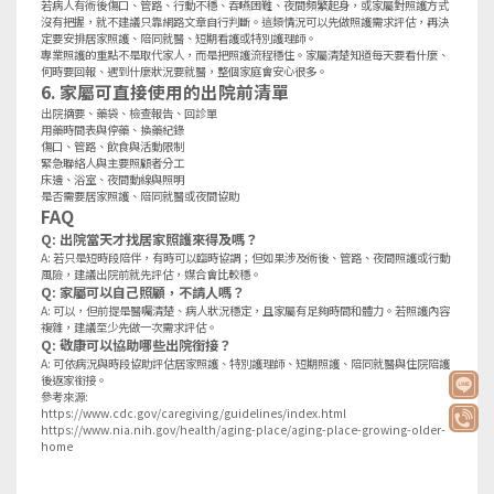
若病人有術後傷口、管路、行動不穩、吞嚥困難、夜間頻繁起身，或家屬對照護方式
沒有把握，就不建議只靠網路文章自行判斷。這類情況可以先做照護需求評估，再決
定要安排居家照護、陪同就醫、短期看護或特別護理師。
專業照護的重點不是取代家人，而是把照護流程穩住。家屬清楚知道每天要看什麼、
何時要回報、遇到什麼狀況要就醫，整個家庭會安心很多。
6. 家屬可直接使用的出院前清單
出院摘要、藥袋、檢查報告、回診單
用藥時間表與停藥、換藥紀錄
傷口、管路、飲食與活動限制
緊急聯絡人與主要照顧者分工
床邊、浴室、夜間動線與照明
是否需要居家照護、陪同就醫或夜間協助
FAQ
Q: 出院當天才找居家照護來得及嗎？
A: 若只是短時段陪伴，有時可以臨時協調；但如果涉及術後、管路、夜間照護或行動
風險，建議出院前就先評估，媒合會比較穩。
Q: 家屬可以自己照顧，不請人嗎？
A: 可以，但前提是醫囑清楚、病人狀況穩定，且家屬有足夠時間和體力。若照護內容
複雜，建議至少先做一次需求評估。
Q: 敬康可以協助哪些出院銜接？
A: 可依病況與時段協助評估居家照護、特別護理師、短期照護、陪同就醫與住院陪護
後返家銜接。
參考來源:
https://www.cdc.gov/caregiving/guidelines/index.html
https://www.nia.nih.gov/health/aging-place/aging-place-growing-older-
home