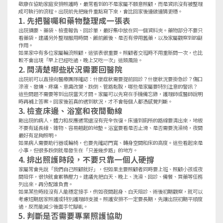
敬康在協助家庭安排照護時，最常看到的不是家屬不願意照顧，而是資訊沒有被整理
成可執行的流程。出院前先把幾件重點寫下來，會比回家後邊做邊猜更穩。
1. 先把醫囑和藥物整理成一張表
出院摘要、藥袋、檢查報告、回診單，最好集中放在同一個資料夾。藥物部分不要只
看藥袋，建議另外整理服用時間、飯前飯後、是否有停用舊藥，以及家屬觀察到的副
作用。
如果家中有多位家屬輪流照顧，這張表很重要。照顧者交班時不用重新問一次，也比
較不會出現「早上已經吃過，晚上又吃一次」這類風險。
2. 問清楚哪些狀況需要回醫院
出院前可以直接向醫療團隊確認：什麼症狀需要提前回診？什麼狀況要掛急診？傷口
滲液、發燒、疼痛、意識改變、跌倒、管路鬆脫，哪些是家屬要特別注意的警訊？
這些問題不需要等到出院當天才問。家屬可以先寫在手機備忘錄，護理師或醫師說明
時再補上答案。回家後若真的遇到狀況，才不會每個人都憑感覺判斷。
3. 檢查床邊、浴室和夜間動線
剛出院的病人，體力和反應通常還沒有完全恢復。床邊到廁所的路線要清出來，地板
不要有延長線、雜物、容易翹起的地墊。浴室要看是否止滑、是否需要洗澡椅，夜間
最好有足夠照明。
如果病人需要助行器或輪椅，也要先確認門寬、轉身空間和床的高度。這些看起來是
小事，但很多跌倒就是發生在「只差幾步路」的地方。
4. 排出照護時段，不要只靠一個人硬撐
家屬常會先說「我們自己照顧就好」，但如果主要照顧者同時要上班、照顧小孩或夜
間陪伴，很快就會累積壓力。建議先把白天、晚上、洗澡、回診、備餐、買藥等任務
列出來，再分配誰負責。
如果某些時段沒有人能穩定接手，例如夜間起身、白天陪診、術後初期觀察，就可以
考慮短期
居家照護
或特別護理師支援。照護安排不一定要長期，先讓出院初期平順度
過，反而能減少後面手忙腳亂。
5. 判斷是否需要專業照護協助