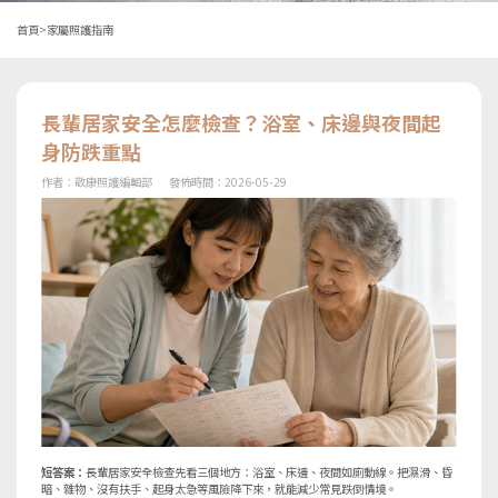
首頁
>
家屬照護指南
長輩居家安全怎麼檢查？浴室、床邊與夜間起
身防跌重點
作者：
敬康照護編輯部
發佈時間：
2026-05-29
短答案：
長輩居家安全檢查先看三個地方：浴室、床邊、夜間如廁動線。把濕滑、昏
暗、雜物、沒有扶手、起身太急等風險降下來，就能減少常見跌倒情境。