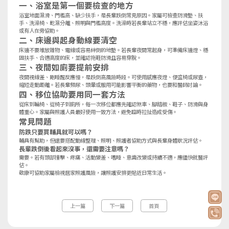
一、浴室是第一個要檢查的地方
浴室地面濕滑、門檻高、缺少扶手，是長輩跌倒常見原因。家屬可檢查防滑墊、扶
手、洗澡椅、乾濕分離、照明與門檻高度。洗澡時若長輩站立不穩，應評估坐姿沐浴
或有人在旁協助。
二、床邊與起身動線要清空
床邊不要堆放雜物、電線或容易絆倒的地墊。若長輩夜間常起身，可準備床邊燈、穩
固扶手、合適高度的床，並確認拖鞋防滑且容易穿脫。
三、夜間如廁要提前安排
夜間視線差、剛睡醒反應慢，是跌倒高風險時段。可使用感應夜燈、便盆椅或尿壺，
縮短走動距離。若長輩頻尿、頭暈或服用可能影響平衡的藥物，也要和醫師討論。
四、移位協助要用同一套方法
從床到輪椅、從椅子到廁所，每一次移位都應先確認煞車、腳踏板、鞋子、防滑與身
體重心。家屬與照護人員最好使用一致方法，避免臨時拉扯造成受傷。
常見問題
防跌只要買輔具就可以嗎？
輔具有幫助，但還要搭配動線整理、照明、照護者協助方式與長輩身體狀況評估。
長輩跌倒後看起來沒事，還需要注意嗎？
需要。若有頭部撞擊、疼痛、活動變差、嗜睡、意識改變或持續不適，應儘快就醫評
估。
敬康可協助家屬檢視居家照護風險，讓照護安排更貼近日常生活。
上一篇
下一篇
首頁