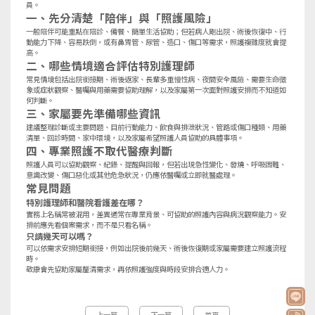
員。
一、先分清楚「陪伴」與「照護風險」
一般陪伴可能重點在陪診、備餐、簡單生活協助；但若病人剛出院、術後恢復中、行
動能力下降、容易跌倒，或有鼻胃管、尿管、造口、傷口等需求，照護複雜度就會提
高。
二、哪些情境適合評估特別護理師
常見情境包括出院銜接期、術後返家、長輩多重慢性病、夜間安全風險、需要生命徵
象或症狀觀察、醫囑與用藥需要協助理解，以及家屬第一次面對照護安排而不知道如
何判斷。
三、家屬要先準備哪些資訊
建議整理診斷或主要問題、目前行動能力、飲食與排泄狀況、管路或傷口種類、用藥
清單、回診時間、家中環境，以及家屬希望照護人員協助的具體事項。
四、專業照護不取代醫療判斷
照護人員可以協助觀察、紀錄、提醒與回報，但若出現急性變化、發燒、呼吸困難、
意識改變、傷口惡化或其他危急狀況，仍應依醫囑或立即就醫處理。
常見問題
特別護理師和醫院看護差在哪？
實務上名稱常被混用，差異通常在專業背景、可協助的照護內容與病況觀察能力。安
排前應先看個案需求，而不是只看名稱。
只請幾天可以嗎？
可以依需求安排短期銜接，例如出院後前幾天、術後恢復期或家屬需要建立照護流程
時。
敬康會先協助家屬釐清需求，再依照護強度與時段安排合適人力。
上一篇
下一篇
首頁