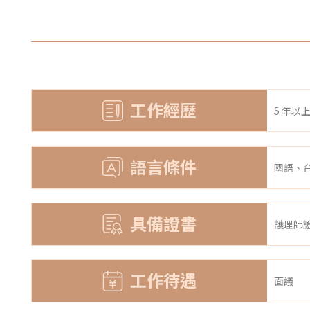
工作經歷
5 年以
語言條件
國語、
具備證書
護理師證
工作待遇
面議