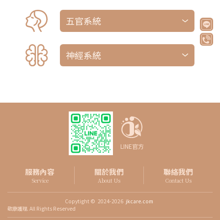
度、水腫與靜脈曲張
觀察臉部對稱情形與面部表情‧檢查眼外肌
五官系統
運動、測試瞳孔之光反射與協調反應、視診
外耳與耳道、視診舌頭觀察是否有異常，並
檢查舌部運動，視診與觸診甲狀腺，視診是
意識、GCS評估、顱神經功能、上下肢運動
否有腫塊、異常脈搏、氣管之偏斜
神經系統
評估、感覺評估、肌張力評估、Babinski
sign、小腦功能評估(Finger-nose-
finger、Rapid movement、Heel-knee-
shin)、步態評估
LINE官方
服務內容
關於我們
聯絡我們
Service
About Us
Contact Us
Copytight ©
2024-2026
jkcare.com
敬康護理. All Rights Reserved