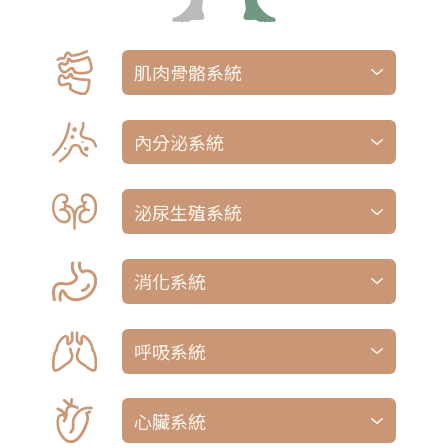
測試上下肢關節活動範圍與肌肉力量。視診
肌肉骨骼系統
關節之腫脹、壓痛與畸形、 測試手部緊握
能力、 感覺、觸診橈、尺、肱動脈、觸診
脈動、 觀察步態、腳趾走路、膝彎曲或半
蹲、協調情形、關節活動度
內分泌系統
对于一些内分泌腺体,如甲状腺、垂体等檢
測評估身體的免疫功能是否異常
泌尿生殖系統
評估有無脹大的膀胱、腎臟有無壓痛、尿液
顏色及頻尿液尿急尿情況、尿失禁。生殖系
視診腹部之形狀、疤痕、運動與其他異常。
統有無傷口、疝氣、腫塊、壓痛感
聽診腸蠕動音與血管音。叩診腹部並找出器
消化系統
官大小。使用輕觸診檢查腹部是否有壓痛。
用深觸診檢查是否有腫塊觸診股動脈與鼠蹊
部淋巴結。若懷疑有腹水情形，叩診是否有
呼吸系統
轉移性濁音
並聽診整個肺部範圍、 視診並觸診乳房、
觸診腋下與淋巴結
心臟系統
聽診心臟、視診與觸診胸前區之脈動、最大
心搏點（PMI）與震顫、及周邊血管末梢溫