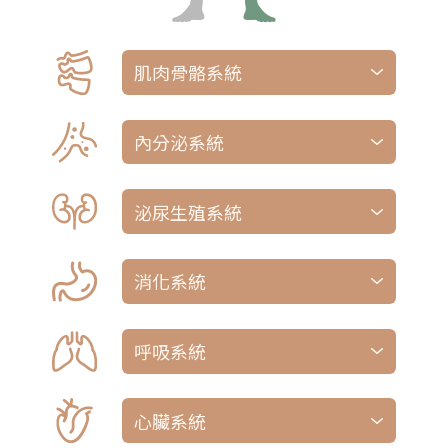
測試上下肢關節活動範圍與肌肉力量。視診
肌肉骨骼系統
關節之腫脹、壓痛與畸形、 測試手部緊握
能力、 感覺、觸診橈、尺、肱動脈、觸診
脈動、 觀察步態、腳趾走路、膝彎曲或半
蹲、協調情形、關節活動度
內分泌系統
对于一些内分泌腺体,如甲状腺、垂体等檢
測評估身體的免疫功能是否異常
泌尿生殖系統
評估有無脹大的膀胱、腎臟有無壓痛、尿液
顏色及頻尿液尿急尿情況、尿失禁。生殖系
視診腹部之形狀、疤痕、運動與其他異常。
統有無傷口、疝氣、腫塊、壓痛感
聽診腸蠕動音與血管音。叩診腹部並找出器
消化系統
官大小。使用輕觸診檢查腹部是否有壓痛。
用深觸診檢查是否有腫塊觸診股動脈與鼠蹊
部淋巴結。若懷疑有腹水情形，叩診是否有
呼吸系統
轉移性濁音
並聽診整個肺部範圍、 視診並觸診乳房、
觸診腋下與淋巴結
心臟系統
聽診心臟、視診與觸診胸前區之脈動、最大
心搏點（PMI）與震顫、及周邊血管末梢溫