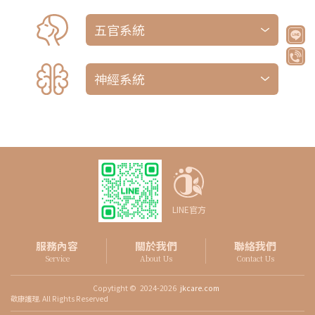
度、水腫與靜脈曲張
觀察臉部對稱情形與面部表情‧檢查眼外肌
五官系統
運動、測試瞳孔之光反射與協調反應、視診
外耳與耳道、視診舌頭觀察是否有異常，並
檢查舌部運動，視診與觸診甲狀腺，視診是
意識、GCS評估、顱神經功能、上下肢運動
否有腫塊、異常脈搏、氣管之偏斜
神經系統
評估、感覺評估、肌張力評估、Babinski
sign、小腦功能評估(Finger-nose-
finger、Rapid movement、Heel-knee-
shin)、步態評估
LINE官方
服務內容
關於我們
聯絡我們
Service
About Us
Contact Us
Copytight ©
2024-2026
jkcare.com
敬康護理. All Rights Reserved